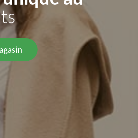
ts
agasin